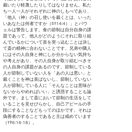
裁いたり軽蔑したりしてはなりません。私た
ち一人一人がそれぞれに神のしもべであり、
「他人（神）の召し使いを裁くとは、いった
いあなたは何者ですか（ﾛﾏ14:4）」とパウ
ェルは警告します。食の節制は自分自身の課
題であって、他人がどのようにそれに取り組
んでいるかについて首を突っ込むことは決し
て斎の精神に合わないことです。兄弟や隣人
にはその人自身と神にしか分からない気持ち
や考えがあり、その人自身が取り組むべきそ
の人自身の課題があるのです。節制している
人が節制していない人を「あの人は悪い」と
裁くことを神は喜ばないし、節制していない
人が節制している人に「そんなことは意味が
ないからやめればいい」と誘惑することも論
外です。まして斎において節制の生活をして
いることを見せびらかし、自己アピールの手
段にすることなどもってのほかです。それは
偽善者のすることであると主は戒めています
（ﾏﾀ6:16-18）。