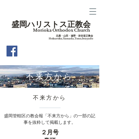
盛岡ハリストス正教会
Morioka Orthodox Church
​北鹿・山田・遠野・岩谷堂正教会
Hokuroku,Yamada,Tono,Iwayado
​不来方から
​不来方から
盛岡管轄区の教会報「不来方から」の一部の記
事を抜粋して掲載します。
２月号