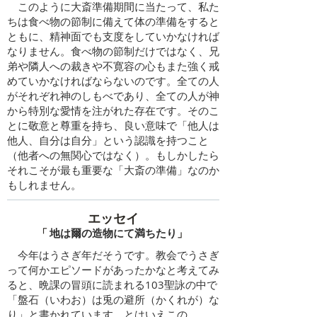
このように大斎準備期間に当たって、私た
ちは食べ物の節制に備えて体の準備をすると
ともに、精神面でも支度をしていかなければ
なりません。食べ物の節制だけではなく、兄
弟や隣人への裁きや不寛容の心もまた強く戒
めていかなければならないのです。全ての人
がそれぞれ神のしもべであり、全ての人が神
から特別な愛情を注がれた存在です。そのこ
とに敬意と尊重を持ち、良い意味で「他人は
他人、自分は自分」という認識を持つこと
（他者への無関心ではなく）。もしかしたら
それこそが最も重要な「大斎の準備」なのか
もしれません。
エッセ
イ
​「
地は爾の造物にて満ちたり
」
今年はうさぎ年だそうです。教会でうさぎ
って何かエピソードがあったかなと考えてみ
ると、晩課の冒頭に読まれる103聖詠の中で
「盤石（いわお）は兎の避所（かくれが）な
り」と書かれています。とはいえこの