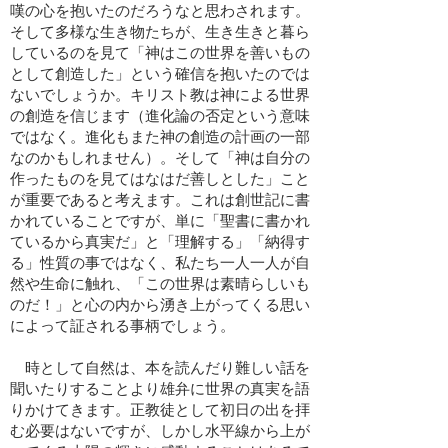
嘆の心を抱いたのだろうなと思わされます。
そして多様な生き物たちが、生き生きと暮ら
しているのを見て「神はこの世界を善いもの
として創造した」という確信を抱いたのでは
ないでしょうか。キリスト教は神による世界
の創造を信じます（進化論の否定という意味
ではなく。進化もまた神の創造の計画の一部
なのかもしれません）。そして「神は自分の
作ったものを見てはなはだ善しとした」こと
が重要であると考えます。これは創世記に書
かれていることですが、単に「聖書に書かれ
ているから真実だ」と「理解する」「納得す
る」性質の事ではなく、私たち一人一人が自
然や生命に触れ、「この世界は素晴らしいも
のだ！」と心の内から湧き上がってくる思い
によって証される事柄でしょう。
時として自然は、本を読んだり難しい話を
聞いたりすることより雄弁に世界の真実を語
りかけてきます。正教徒として初日の出を拝
む必要はないですが、しかし水平線から上が