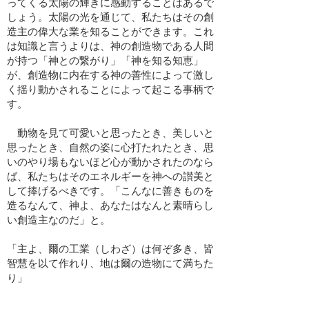
ってくる太陽の輝きに感動することはあるで
しょう。太陽の光を通じて、私たちはその創
造主の偉大な業を知ることができます。これ
は知識と言うよりは、神の創造物である人間
が持つ「神との繋がり」「神を知る知恵」
が、創造物に内在する神の善性によって激し
く揺り動かされることによって起こる事柄で
す。
動物を見て可愛いと思ったとき、美しいと
思ったとき、自然の姿に心打たれたとき、思
いのやり場もないほど心が動かされたのなら
ば、私たちはそのエネルギーを神への讃美と
して捧げるべきです。「こんなに善きものを
造るなんて、神よ、あなたはなんと素晴らし
い創造主なのだ」と。
「主よ、爾の工業（しわざ）は何ぞ多き、皆
智慧を以て作れり、地は爾の造物にて満ちた
り」
​バックナンバー