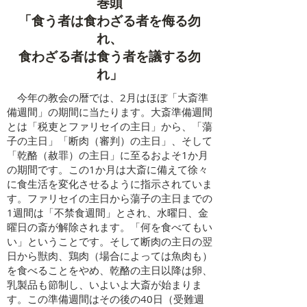
​巻頭
「食う者は食わざる者を侮る勿
れ、
食わざる者は食う者を議する勿
れ」
今年の教会の暦では、2月はほぼ「大斎準
備週間」の期間に当たります。大斎準備週間
とは「税吏とファリセイの主日」から、「蕩
子の主日」「断肉（審判）の主日」、そして
「乾酪（赦罪）の主日」に至るおよそ1か月
の期間です。この1か月は大斎に備えて徐々
に食生活を変化させるように指示されていま
す。ファリセイの主日から蕩子の主日までの
1週間は「不禁食週間」とされ、水曜日、金
曜日の斎が解除されます。「何を食べてもい
い」ということです。そして断肉の主日の翌
日から獣肉、鶏肉（場合によっては魚肉も）
を食べることをやめ、乾酪の主日以降は卵、
乳製品も節制し、いよいよ大斎が始まりま
す。この準備週間はその後の40日（受難週