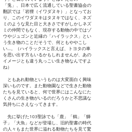
「兎」、日本で広く流通している聖書協会の
翻訳では「岩狸（イワダヌキ）」となってお
り、このイワダヌキはタヌキではなく、ネズ
ミのような見た目と大きさですがしかしネズ
ミの仲間でもなく、現存する動物の中ではゾ
ウやジュゴンと近縁の「ハイラックス」とい
う生き物のことだそうで、何ともややこし
い…。（ハイラックスと言えば、トヨタの車
を思い出す方もいるかもしれませんが、あの
イメージとも違う丸っこい生き物なんですよ
ね）
ともあれ動物というものは大変面白く興味
深いものです。また動物園などで生きた動物
たちを見ていると、何で世界にはこんなにた
くさんの生き物がいるのだろうかと不思議な
気持ちにさえなってきます。
先に挙げた103聖詠でも「鹿」「鶴」「獅
子」「大魚」などが登場し、旧約聖書の時代
の人々もまた世界に溢れる動物たちを見て驚