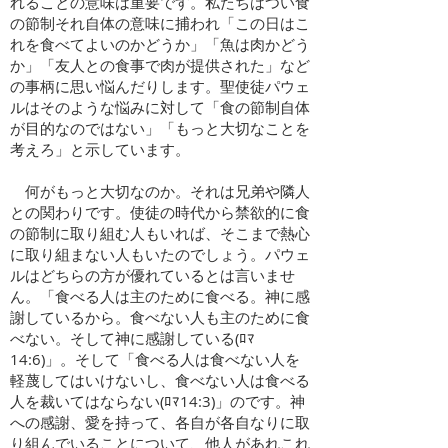
れることの意味は重要です。私たちはつい食
の節制それ自体の意味に捕われ「この日はこ
れを食べてよいのかどうか」「魚は肉かどう
か」「友人との食事で肉が提供された」など
の事柄に思い悩んだりします。聖使徒パウェ
ルはそのような悩みに対して「食の節制自体
が目的なのではない」「もっと大切なことを
考えろ」と示しています。
何がもっと大切なのか。それは兄弟や隣人
との関わりです。使徒の時代から禁欲的に食
の節制に取り組む人もいれば、そこまで熱心
に取り組まない人もいたのでしょう。パウェ
ルはどちらの方が優れているとは言いませ
ん。「食べる人は主のために食べる。神に感
謝しているから。食べない人も主のために食
べない。そして神に感謝している(ﾛﾏ
14:6)」。そして「食べる人は食べない人を
軽蔑してはいけないし、食べない人は食べる
人を裁いてはならない(ﾛﾏ14:3)」のです。神
への感謝、愛を持って、各自が各自なりに取
り組んでいることについて、他人があれこれ