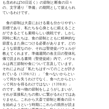
も含めれば50日近く）の節制と断食の日々
の、文字通り「準備」の期間として据えられ
ているわけです。
食の節制は大斎における最も分かりやすい
目標であり、私たちを心身ともに鍛えること
ができるとても素晴らしい挑戦です。しかし
同時に私たちは、食の節制とともに精神的な
節度もまた身につける必要があります。どの
ような節度なのか、それは聖使徒パウェルが
教えてくれます。準備週間の各主日の聖体礼
儀で読まれる書簡（聖使徒経）内で、パウェ
ルは再三節制や食について言及しています。
それによれば「私たちはすべてのことが許さ
れている（1ｺﾘ6:12）」「食べないからとい
って何かを失うわけでなく、食べたからとい
って何かを得るわけではない（1ｺﾘ8:8）」
のです。食べ物の節制をしようがしまいが、
それが直接私たちの救いに繋がるわけではあ
りません。これから大斎で節制と断食の日々
を始めようという時期にこれらの箇所が読ま