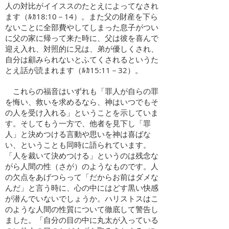
人の対比がイイススのたとえによってなされ
ます（ﾙｶ18:10－14）。また父の財産を下ら
ないことに全部費やしてしまった息子がつい
に父の家に帰って来た時に、父は彼を喜んで
迎え入れ、対照的に兄は、弟が優しくされ、
自分は顧みられないとふてくされるというた
とえ話が読まれます（ﾙｶ15:11－32）。
これらの福音はいずれも「罪人が自らの罪
を悔い、救いを求めるなら、神はいつでもそ
の人を受け入れる」ということを示していま
す。そしてもう一方で、他者を見下し「罪
人」と決めつける言動や思いを神は喜ばな
い、ということも同時に語られています。
「人を裁いて決めつける」というのは残念な
がら人間の性（さが）のようなものです。人
の欠点をあげつらって「だからお前はダメな
んだ」と言う時に、心の中にはどす黒い快感
が潜んでいないでしょうか。ハリストスはこ
のような人間の性質について徹底して警告し
ました。「自分の目の中に丸太が入っている