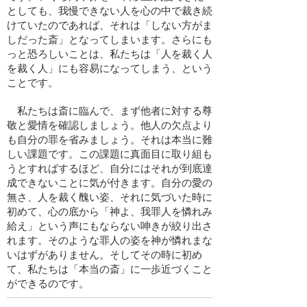
としても、我慢できない人を心の中で裁き続
けていたのであれば、それは「しない方がま
しだった斎」となってしまいます。さらにも
っと恐ろしいことは、私たちは「人を裁く人
を裁く人」にも容易になってしまう、という
ことです。
私たちは斎に臨んで、まず他者に対する尊
敬と愛情を確認しましょう。他人の欠点より
も自分の罪を省みましょう。それは本当に難
しい課題です。この課題に真面目に取り組も
うとすればするほど、自分にはそれが到底達
成できないことに気が付きます。自分の愛の
無さ、人を裁く醜い姿、それに気づいた時に
初めて、心の底から「神よ、我罪人を憐れみ
給え」という声にもならない呻きが絞り出さ
れます。そのような罪人の姿を神が憐れまな
いはずがありません。そしてその時に初め
て、私たちは「本当の斎」に一歩近づくこと
ができるのです。