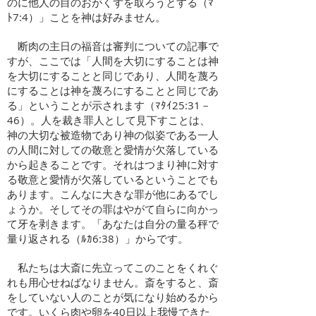
のに他人の目のおがくずを取ろうとする（ﾏ
ﾄ7:4）」ことを神は好みません。
断肉の主日の福音は審判についての記事で
すが、ここでは「人間を大切にすることは神
を大切にすることと同じであり、人間を蔑ろ
にすることは神を蔑ろにすることと同じであ
る」ということが示されます（ﾏﾀｲ25:31－
46）。人を裁き罪人として見下すことは、
神の大切な被造物であり神の似姿である一人
の人間に対しての敬意と愛情が欠落している
から起きることです。それはつまり神に対す
る敬意と愛情が欠落しているということでも
あります。こんなに大きな罪が他にあるでし
ょうか。そしてその罪はやがて自らに向かっ
て牙を剥きます。「あなたは自分の量る秤で
量り返される（ﾙｶ6:38）」からです。
私たちは大斎に先立ってこのことをくれぐ
れも用心せねばなりません。斎をすると、斎
をしていない人のことが気になり始めるから
です。いくら肉や卵を40日以上我慢できた