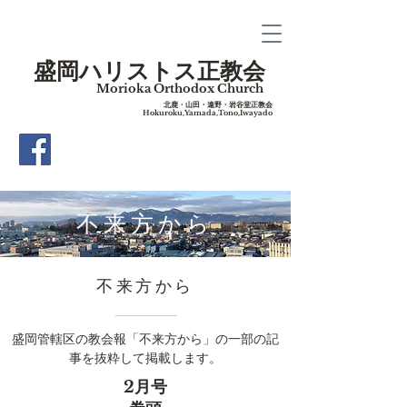
盛岡ハリストス正教会
Morioka Orthodox Church
​北鹿・山田・遠野・岩谷堂正教会
Hokuroku,Yamada,Tono,Iwayado
​不来方から
​不来方から
盛岡管轄区の教会報「不来方から」の一部の記
事を抜粋して掲載します。
2月号