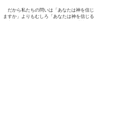
だから私たちの問いは「あなたは神を信じ
ますか」よりもむしろ「あなたは神を信じる
と言えるようになりたいですか？」「神を信
じるということが分かりたいですか？」では
ないでしょうか。こちらの方がいくぶん優し
い質問です。信仰を持つよりも希望を持つ方
がまだ容易だからです。信じる心もまた神か
らの賜物です。神から与えられなければ「信
仰心」も持てないのが私たち人間なのですか
ら、「信仰に自信が持てない」「信仰が分か
らない」のは当たり前なのです。しかし「不
信仰な私、信仰の弱い私に信じる心を与えて
下さい」と切実に祈る者の声を、神は決して
見過ごさないはずです。「求めなさい、そう
すれば与えられるだろう（ﾏﾄﾌｪｲ7:7）」で
す。これこそが、私たちにとって最も等身大
で飾らない祈りなのではないか、と信仰の弱
い私などは思うのです。（神父が「信仰が弱
い」などと言うな、とお叱りを受けそうです
が…）