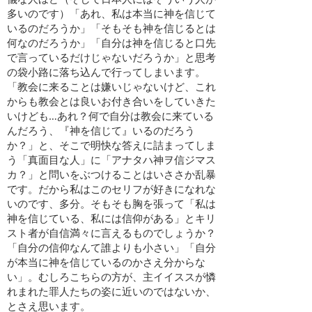
多いのです）「あれ、私は本当に神を信じて
いるのだろうか」「そもそも神を信じるとは
何なのだろうか」「自分は神を信じると口先
で言っているだけじゃないだろうか」と思考
の袋小路に落ち込んで行ってしまいます。
「教会に来ることは嫌いじゃないけど、これ
からも教会とは良いお付き合いをしていきた
いけども…あれ？何で自分は教会に来ている
んだろう、『神を信じて』いるのだろう
か？」と、そこで明快な答えに詰まってしま
う「真面目な人」に「アナタハ神ヲ信ジマス
カ？」と問いをぶつけることはいささか乱暴
です。だから私はこのセリフが好きになれな
いのです、多分。そもそも胸を張って「私は
神を信じている、私には信仰がある」とキリ
スト者が自信満々に言えるものでしょうか？
「自分の信仰なんて誰よりも小さい」「自分
が本当に神を信じているのかさえ分からな
い」。むしろこちらの方が、主イイススが憐
れまれた罪人たちの姿に近いのではないか、
とさえ思います。