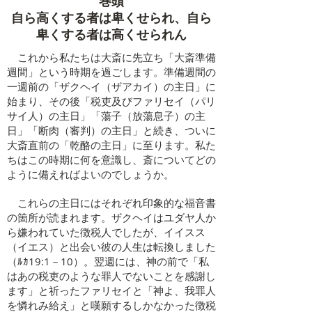
​巻頭
自ら高くする者は卑くせられ、自ら
卑くする者は高くせられん
これから私たちは大斎に先立ち「大斎準備
週間」という時期を過ごします。準備週間の
一週前の「ザクヘイ（ザアカイ）の主日」に
始まり、その後「税吏及びファリセイ（パリ
サイ人）の主日」「蕩子（放蕩息子）の主
日」「断肉（審判）の主日」と続き、ついに
大斎直前の「乾酪の主日」に至ります。私た
ちはこの時期に何を意識し、斎についてどの
ように備えればよいのでしょうか。
これらの主日にはそれぞれ印象的な福音書
の箇所が読まれます。ザクヘイはユダヤ人か
ら嫌われていた徴税人でしたが、イイスス
（イエス）と出会い彼の人生は転換しました
（ﾙｶ19:1－10）。翌週には、神の前で「私
はあの税吏のような罪人でないことを感謝し
ます」と祈ったファリセイと「神よ、我罪人
を憐れみ給え」と嘆願するしかなかった徴税