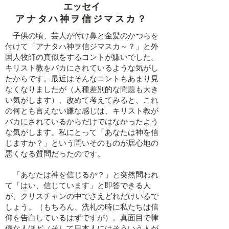
エッセイ
​アナタハ神ヲ信ジマスカ？
子供の頃、芸人が付け鼻と金髪のかつらを
付けて「アナタハ神ヲ信ジマスカ～？」と外
国人牧師の真似をするコントが嫌いでした。
キリスト教をバカにされているような気がし
たからです。最近はそんなコントもあまり見
なくなりましたが（人種差別的な問題も大き
い気がします）、改めて考えてみると、これ
の何とも言えない嫌な感じは、キリスト教が
バカにされているからだけではなかったよう
な気がします。私にとって「あなたは神を信
じますか？」という問いそのものが居心地の
悪くなる質問だったのです。
「あなたは神を信じるか？」と突然問われ
て「はい、信じています」と即答できる人
が、クリスチャンの中でさえどれだけいるで
しょう。（もちろん、洗礼の時に私たちは信
仰を告白しているはずですが）。真面目で律
儀な人ほど（そして日本人にはそういう人が