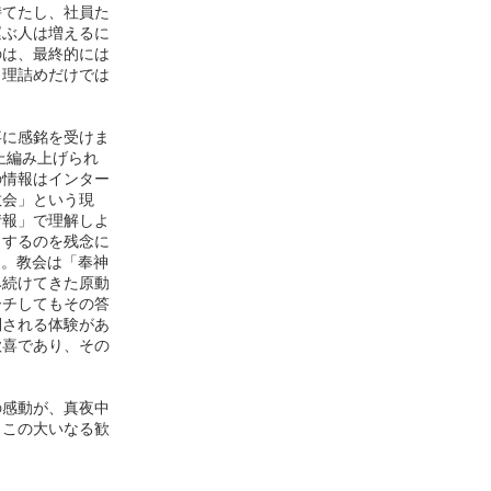
てたし、社員た
運ぶ人は増えるに
のは、最終的には
。理詰めだけでは
に感銘を受けま
上編み上げられ
の情報はインター
教会」という現
情報」で理解しよ
りするのを残念に
ん。教会は「奉神
み続けてきた原動
ーチしてもその答
倒される体験があ
歓喜であり、その
感動が、真夜中
、この大いなる歓