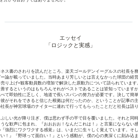
​エッセイ
​「ロジックと実感」
ネス書のさわりを読んだところ、楽天ゴールデンイーグルスの社長を務
ダー論が載っていました。当時あまり芳しいとは言えなかった球団の経
く売り上げ=観客動員数の増加で解決した原動力について語られています
改善するというのはもちろんそれがベストであることは皆知っています
比べて即効性に乏しく、地道で長いスパンの努力が必要です。決して簡
し彼がそれをできると信じた根拠は何だったのか、ということが記事の
の社長が神宮球場のナイターに連れて行ってもらったことだと社長は語
まぶしい光が降り注ぎ、僕は思わず手の平で目を覆いました。それと同
ような歓声に包まれ、『おおおお！なんだこれは！』と言葉にならない
の『強烈にワクワクする感覚』は、いまだに生々しく覚えています。そ
ごい！』『野球って面白い！』という感動が、僕の心の奥深くに刻み込