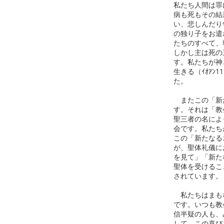
私たち人間は罪
病も死もその結
い、悲しんだり
の独り子をお遣
たちのすべて、
しかし主は死の
す。私たちが神
生きる（ｲｵｱ
た。
またこの「新た
す。それは「教
聖三者の名によ
会です。私たち
この「新たなる
が、聖体礼儀に
を見て」「新た
聖体を受けるこ
されています。
私たちはまもな
です。いつも教
信半疑の人も、
して、この喜び