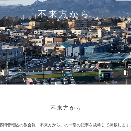
​不来方から
​不来方から
盛岡管轄区の教会報「不来方から」の一部の記事を抜粋して掲載します