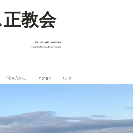
ス正教会
​北鹿・山田・遠野・岩谷堂正教会
Hokuroku,Yamada,Tono,Iwayado
「不来方から」
アクセス
リンク