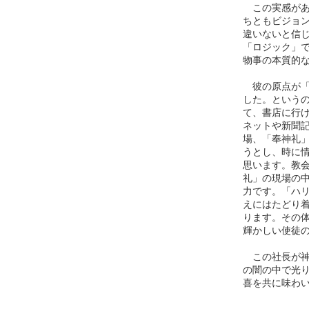
この実感があ
ちともビジョ
違いないと信
「ロジック」
物事の本質的
彼の原点が「
した。というの
て、書店に行
ネットや新聞
場、「奉神礼
うとし、時に
思います。教会
礼」の現場の
力です。「ハ
えにはたどり
ります。その
輝かしい使徒
この社長が神
の闇の中で光
喜を共に味わ