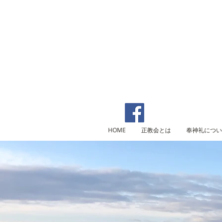
HOME
正教会とは
奉神礼につい