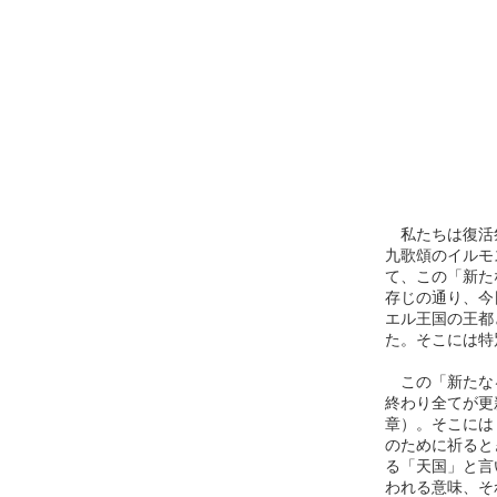
私たちは復活祭
九歌頌のイルモ
て、この「新た
存じの通り、今
エル王国の王都
た。そこには特
この「新たなる
終わり全てが更
章）。そこには
のために祈ると
る「天国」と言
われる意味、そ