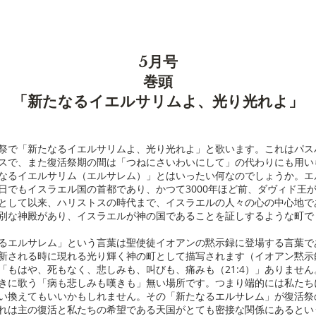
5月号
​巻頭
「新たなるイエルサリムよ、光り光れよ」
で「新たなるイエルサリムよ、光り光れよ」と歌います。これはパス
スで、また復活祭期の間は「つねにさいわいにして」の代わりにも用い
なるイエルサリム（エルサレム）」とはいったい何なのでしょうか。エ
日でもイスラエル国の首都であり、かつて3000年ほど前、ダヴィド王
として以来、ハリストスの時代まで、イスラエルの人々の心の中心地で
別な神殿があり、イスラエルが神の国であることを証しするような町で
エルサレム」という言葉は聖使徒イオアンの黙示録に登場する言葉で
新される時に現れる光り輝く神の町として描写されます（イオアン黙示録
「もはや、死もなく、悲しみも、叫びも、痛みも（21:4）」ありませ
きに歌う「病も悲しみも嘆きも」無い場所です。つまり端的には私たち
い換えてもいいかもしれません。その「新たなるエルサレム」が復活祭
れは主の復活と私たちの希望である天国がとても密接な関係にあるとい