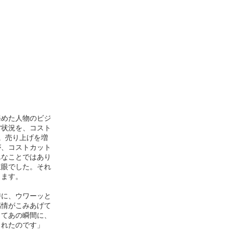
めた人物のビジ
営状況を、コスト
。売り上げを増
が、コストカット
単なことではあり
主眼でした。それ
ります。
時に、ウワーッと
感情がこみあげて
してあの瞬間に、
まれたのです」