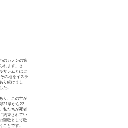
ハのカノンの第
られます。さ
ルサレムとはご
がその地をイスラ
あり続けまし
した。
あり、この世が
21章から22
ん。私たちが死者
に約束されてい
の聖歌として歌
うことです。