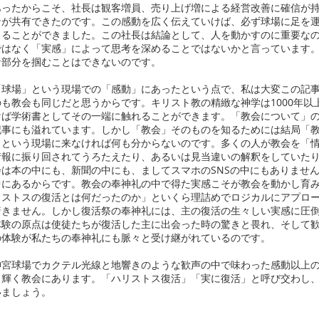
ったからこそ、社長は観客増員、売り上げ増による経営改善に確信が持
ンが共有できたのです。この感動を広く伝えていけば、必ず球場に足を
じることができました。この社長は結論として、人を動かすのに重要な
ではなく「実感」によって思考を深めることではないかと言っています
な部分を掴むことはできないのです。
球場」という現場での「感動」にあったという点で、私は大変この記事
も教会も同じだと思うからです。キリスト教の精緻な神学は1000年以
けば学術書としてその一端に触れることができます。「教会について」
記事にも溢れています。しかし「教会」そのものを知るためには結局「
」という現場に来なければ何も分からないのです。多くの人が教会を「
情報に振り回されてうろたえたり、あるいは見当違いの解釈をしていた
は本の中にも、新聞の中にも、ましてスマホのSNSの中にもありませ
中にあるからです。教会の奉神礼の中で得た実感こそが教会を動かし育
リストスの復活とは何だったのか」といくら理詰めでロジカルにアプロ
着きません。しかし復活祭の奉神礼には、主の復活の生々しい実感に圧
体験の原点は使徒たちが復活した主に出会った時の驚きと畏れ、そして
の体験が私たちの奉神礼にも脈々と受け継がれているのです。
宮球場でカクテル光線と地響きのような歓声の中で味わった感動以上の
り輝く教会にあります。「ハリストス復活」「実に復活」と呼び交わし
いましょう。