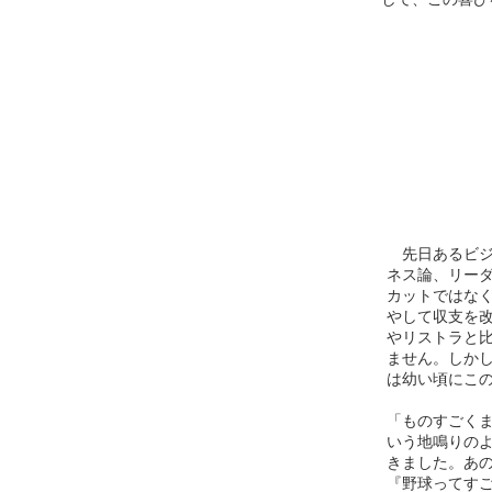
先日あるビジ
ネス論、リー
カットではな
やして収支を
やリストラと
ません。しか
は幼い頃にこ
「ものすごく
いう地鳴りの
きました。あ
『野球ってす