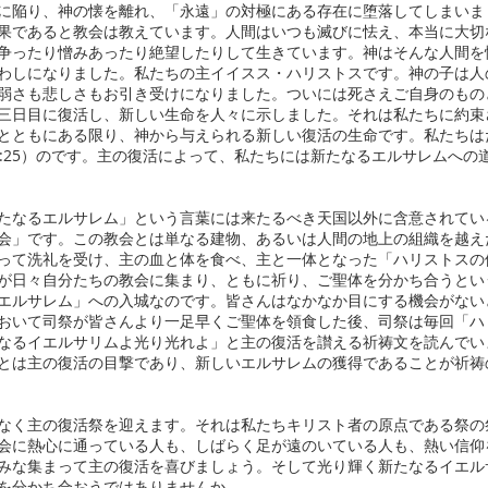
に陥り、神の懐を離れ、「永遠」の対極にある存在に堕落してしまいま
果であると教会は教えています。人間はいつも滅びに怯え、本当に大切
争ったり憎みあったり絶望したりして生きています。神はそんな人間を
わしになりました。私たちの主イイスス・ハリストスです。神の子は人
弱さも悲しさもお引き受けになりました。ついには死さえご自身のもの
三日目に復活し、新しい生命を人々に示しました。それは私たちに約束
とともにある限り、神から与えられる新しい復活の生命です。私たちは
ﾝ11:25）のです。主の復活によって、私たちには新たなるエルサレムへ
なるエルサレム」という言葉には来たるべき天国以外に含意されてい
会」です。この教会とは単なる建物、あるいは人間の地上の組織を越え
って洗礼を受け、主の血と体を食べ、主と一体となった「ハリストスの
が日々自分たちの教会に集まり、ともに祈り、ご聖体を分かち合うとい
エルサレム」への入城なのです。皆さんはなかなか目にする機会がない
おいて司祭が皆さんより一足早くご聖体を領食した後、司祭は毎回「ハ
なるイエルサリムよ光り光れよ」と主の復活を讃える祈祷文を読んでい
とは主の復活の目撃であり、新しいエルサレムの獲得であることが祈祷
く主の復活祭を迎えます。それは私たちキリスト者の原点である祭の
会に熱心に通っている人も、しばらく足が遠のいている人も、熱い信仰
みな集まって主の復活を喜びましょう。そして光り輝く新たなるイエル
を分かち合おうではありませんか。