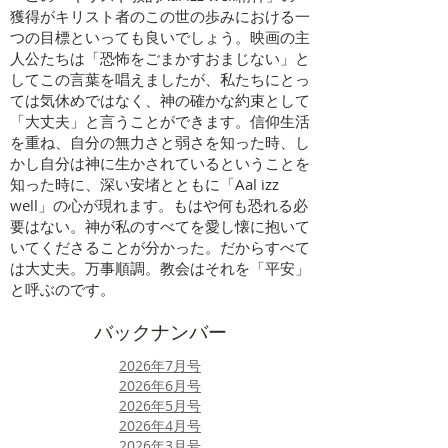
獲得がキリスト者のこの世の歩みにおける一
つの目標といっても良いでしょう。映画の主
人公たちは「恐怖をごまかすおまじない」と
してこの言葉を唱えましたが、私たちにとっ
ては気休めではなく、神の確かな約束として
「大丈夫」と言うことができます。信仰生活
を重ね、自分の無力さと弱さを知った時、し
かし自分は神に生かされているということを
知った時に、深い安堵とともに「Aal izz
well」の心が現れます。もはや何も恐れる必
要はない。神が私のすべてを愛し懐に抱いて
いてくださることが分かった。だからすべて
は大丈夫。万事順調。教会はそれを「平安」
と呼ぶのです。
​バックナンバー
​2026年7月号
​2026年6月号
​2026年5月号
2026年4月号
​2026年3月号