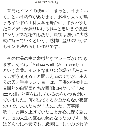
​「Aal izz well」
昔見たインドの映画に「きっと、うまくい
く」という名作があります。多様な人々が集
まるインドの工科大学を舞台に、ドタバタし
たコメディが繰り広げられ…と思いきや強烈
にシリアスな場面もあり、最後は強引に大感
動に持っていくという、感情山盛りのいかに
もインド映画らしい作品です。
その作品の中に象徴的なフレーズが出てき
ます。それは「Aal izz well（All is well）」
という言葉。インドなまりの英語で「あぁ～
りぃずうぇぇる」と聞こえるのですが、主人
公の天才学生ランチョーは、子供の頃夜中に
見回りの自警団たちが暗闇に向かって「Aal
izz well」と声を出しているのをいつも聞い
ていました。何が出てくるか分からない夜警
の中で、大人たちが「大丈夫だ、万事順
調！」と声を上げていたことが心に深く刻ま
れ、彼の人生の座右の銘となったのです。彼
はどんなに不安でも、恐怖に押しつぶされそ