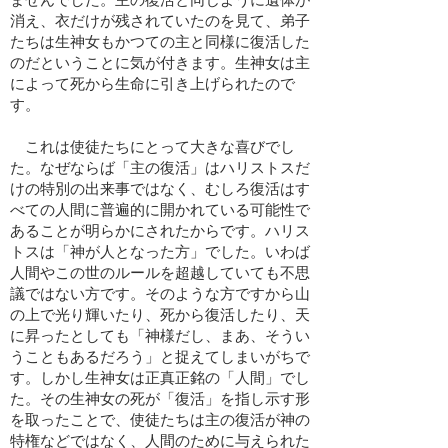
消え、衣だけが残されていたのを見て、弟子
たちは生神女もかつての主と同様に復活した
のだということに気が付きます。生神女は主
によって死から生命に引き上げられたので
す。
これは使徒たちにとって大きな喜びでし
た。なぜならば「主の復活」はハリストスだ
けの特別の出来事ではなく、むしろ復活はす
べての人間に普遍的に開かれている可能性で
あることが明らかにされたからです。ハリス
トスは「神が人となった方」でした。いわば
人間やこの世のルールを超越していても不思
議ではない方です。そのような方ですから山
の上で光り輝いたり、死から復活したり、天
に昇ったとしても「神様だし、まあ、そうい
うこともあるだろう」と捉えてしまいがちで
す。しかし生神女は正真正銘の「人間」でし
た。その生神女の死が「復活」を指し示す形
を取ったことで、使徒たちは主の復活が神の
特権などではなく、人間のために与えられた