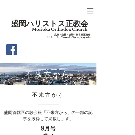
盛岡ハリストス正教会
Morioka Orthodox Church
​北鹿・山田・遠野・岩谷堂正教会
Hokuroku,Yamada,Tono,Iwayado
​不来方から
​不来方から
盛岡管轄区の教会報「不来方から」の一部の記
事を抜粋して掲載します。
8月号