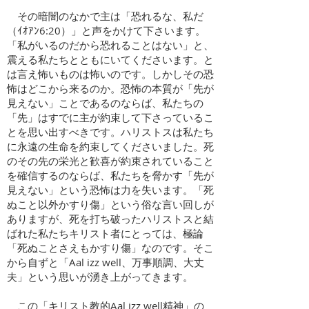
その暗闇のなかで主は「恐れるな、私だ
（ｲｵｱﾝ6:20）」と声をかけて下さいます。
「私がいるのだから恐れることはない」と、
震える私たちとともにいてくださいます。と
は言え怖いものは怖いのです。しかしその恐
怖はどこから来るのか。恐怖の本質が「先が
見えない」ことであるのならば、私たちの
「先」はすでに主が約束して下さっているこ
とを思い出すべきです。ハリストスは私たち
に永遠の生命を約束してくださいました。死
のその先の栄光と歓喜が約束されていること
を確信するのならば、私たちを脅かす「先が
見えない」という恐怖は力を失います。「死
ぬこと以外かすり傷」という俗な言い回しが
ありますが、死を打ち破ったハリストスと結
ばれた私たちキリスト者にとっては、極論
「死ぬことさえもかすり傷」なのです。そこ
から自ずと「Aal izz well、万事順調、大丈
夫」という思いが湧き上がってきます。
この「キリスト教的Aal izz well精神」の