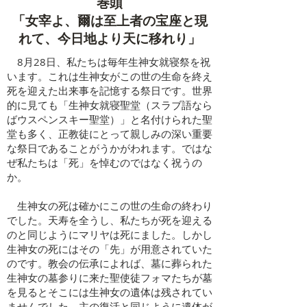
​巻頭
「女宰よ、爾は至上者の宝座と現
れて、今日地より天に移れり」
8月28日、私たちは毎年生神女就寝祭を祝
います。これは生神女がこの世の生命を終え
死を迎えた出来事を記憶する祭日です。世界
的に見ても「生神女就寝聖堂（スラブ語なら
ばウスペンスキー聖堂）」と名付けられた聖
堂も多く、正教徒にとって親しみの深い重要
な祭日であることがうかがわれます。ではな
ぜ私たちは「死」を悼むのではなく祝うの
か。
生神女の死は確かにこの世の生命の終わり
でした。天寿を全うし、私たちが死を迎える
のと同じようにマリヤは死にました。しかし
生神女の死にはその「先」が用意されていた
のです。教会の伝承によれば、墓に葬られた
生神女の墓参りに来た聖使徒フォマたちが墓
を見るとそこには生神女の遺体は残されてい
ませんでした。主の復活と同じように遺体が