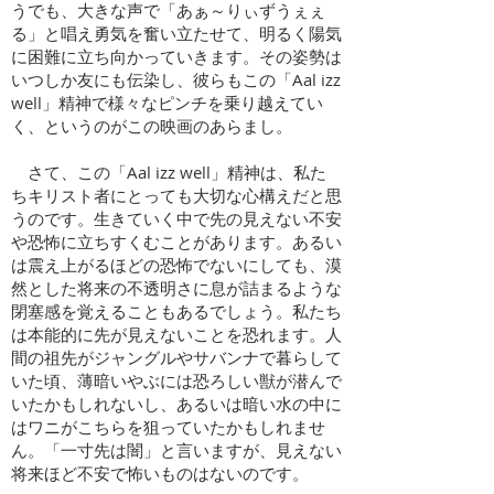
うでも、大きな声で「あぁ～りぃずうぇぇ
る」と唱え勇気を奮い立たせて、明るく陽気
に困難に立ち向かっていきます。その姿勢は
いつしか友にも伝染し、彼らもこの「Aal izz
well」精神で様々なピンチを乗り越えてい
く、というのがこの映画のあらまし。
さて、この「Aal izz well」精神は、私た
ちキリスト者にとっても大切な心構えだと思
うのです。生きていく中で先の見えない不安
や恐怖に立ちすくむことがあります。あるい
は震え上がるほどの恐怖でないにしても、漠
然とした将来の不透明さに息が詰まるような
閉塞感を覚えることもあるでしょう。私たち
は本能的に先が見えないことを恐れます。人
間の祖先がジャングルやサバンナで暮らして
いた頃、薄暗いやぶには恐ろしい獣が潜んで
いたかもしれないし、あるいは暗い水の中に
はワニがこちらを狙っていたかもしれませ
ん。「一寸先は闇」と言いますが、見えない
将来ほど不安で怖いものはないのです。