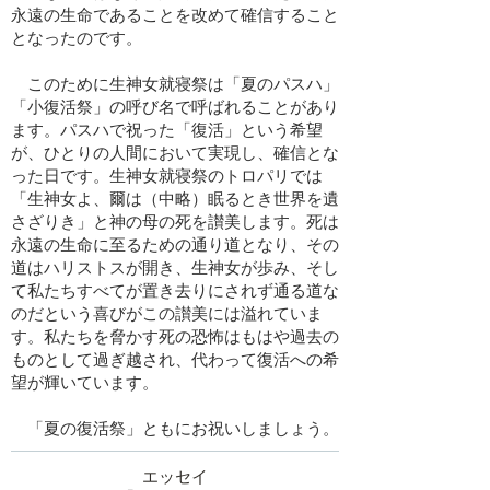
永遠の生命であることを改めて確信すること
となったのです。
このために生神女就寝祭は「夏のパスハ」
「小復活祭」の呼び名で呼ばれることがあり
ます。パスハで祝った「復活」という希望
が、ひとりの人間において実現し、確信とな
った日です。生神女就寝祭のトロパリでは
「生神女よ、爾は（中略）眠るとき世界を遺
さざりき」と神の母の死を讃美します。死は
永遠の生命に至るための通り道となり、その
道はハリストスが開き、生神女が歩み、そし
て私たちすべてが置き去りにされず通る道な
のだという喜びがこの讃美には溢れていま
す。私たちを脅かす死の恐怖はもはや過去の
ものとして過ぎ越され、代わって復活への希
望が輝いています。
「夏の復活祭」ともにお祝いしましょう。
​エッセイ