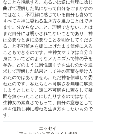
なことを拒絶する、あるいは逆に無理に捻じ
曲げて理解した気になって自分をごまかすの
ではなく、不可解に感じている自分も含めて
すべてを神に委ねる生き方を選ぶことはでき
ます。分からないこと、理解できないことは
まだ自分には明かされてないことであり、神
は必要なときに必要なことを明かしてくださ
る、と不可解さを棚に上げたまま信仰に入る
こともできるのです。生神女マリヤは自分自
身についてどのようなメカニズムで神の子を
孕み、どのように男性無く子を生むのかを追
求して理解した結果として神の言葉を受け入
れたのではありません。ただ神を信頼して委
ねたのです。私たちも不可解さを無理に解決
しようとしたり、逆に不可解さに蓋をして疑
問を無かったことにしたりするのではなく、
生神女の素直さでもって、自分の意志として
神を信頼し神に委ねる生き方をしたいもので
す。
​エッセイ