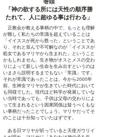
​巻頭
「神の欲する所には天性の順序勝
たれて、人に超ゆる事は行わる」
正教会が教える事柄の中で、もっとも理解
が難しく私たちの常識を超えていることは
「イイススが死から甦った」ということであ
り、それと並んで不可解なのが「イイススが
処女であるマリヤから生まれた」ということ
かもしれません。生き物がオスとメスの交わ
りによって新しい生命を生み出すというのは
いまさら説明するまでもない「常識」です。
それが常識であったことは、今から2000年
前、生神女マリヤが生きていた時代において
も同様でした。現代ほど科学が発展していな
い当時であっても、子供は父母の交わりによ
って生まれるという因果関係は疑うべくもな
い事柄だったことでしょう。マリヤだってそ
のことは十分知っていたはずです。
ある日マリヤが祈っていると天使ガウリイ
ルが現れ、マリヤに「あなたは神の子を生