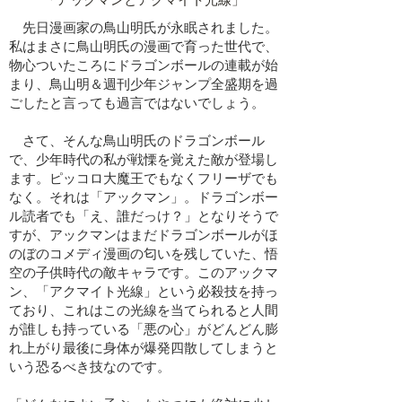
​「アックマンとアクマイト光線」
先日漫画家の鳥山明氏が永眠されました。
私はまさに鳥山明氏の漫画で育った世代で、
物心ついたころにドラゴンボールの連載が始
まり、鳥山明＆週刊少年ジャンプ全盛期を過
ごしたと言っても過言ではないでしょう。
さて、そんな鳥山明氏のドラゴンボール
で、少年時代の私が戦慄を覚えた敵が登場し
ます。ピッコロ大魔王でもなくフリーザでも
なく。それは「アックマン」。ドラゴンボー
ル読者でも「え、誰だっけ？」となりそうで
すが、アックマンはまだドラゴンボールがほ
のぼのコメディ漫画の匂いを残していた、悟
空の子供時代の敵キャラです。このアックマ
ン、「アクマイト光線」という必殺技を持っ
ており、これはこの光線を当てられると人間
が誰しも持っている「悪の心」がどんどん膨
れ上がり最後に身体が爆発四散してしまうと
いう恐るべき技なのです。