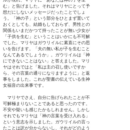
む」と告げました。それはマリヤにとって予
想だにしないメッセージだったことでしょ
う。「神の子」という部分をひとまず置いて
おくとしても、結婚もしておらず、男性との
関係もいまだかつて持ったことが無い少女が
「子供を生む」ということはいかにも不可解
でした。マリヤはガウリイルに素直にその思
いを告げます。「夫の無い私が子を生むこと
なんてあるでしょうか」。ガウリイルは「神
にできないことはない」と答えました。マリ
ヤはそれではと「私は主の召し使いですか
ら、その言葉の通りになりますように」と返
事をしました。これが聖書の伝えている生神
女福音の出来事です。
マリヤでさえ、自分に告げられたことが不
可解極まりないことであると思ったのです。
不安や疑いも感じたかもしれません。しかし
それでもマリヤは「神の言葉を受け入れる」
という意志を示しました。ガウリイルの言っ
たことは訳が分からないし、それがどのよう