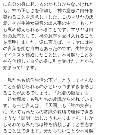
に自分の身に起こるのかも分からないけれど
も、神の正しさを信頼し、神の意志に自分を
委ねることを決意しました。このマリヤの決
意こそが生神女福音の出来事の中で、もっと
も褒め称えられるべきことです。マリヤは自
分の意志として、神の意志を受け入れること
を表明しました。逆に言えば、マリヤには神
の言葉を拒む自由もあったのです。生神女が
イイススを懐妊したことは、不可解なことを
神を信頼して自分の身に引き受けたことから
始まっています。
私たちも信仰生活の下で、どうしてそんな
ことが信じられるのかというつまずきを感じ
ることがあるでしょう。「死者の復活」も
「処女懐胎」も私たちの常識から外れていま
す。もっと言えば、「天国」も「神の実在」
についても私たちの常識の範疇で理解できる
ような「証明」はしようもありません。しか
しそれでも私たちは神を信頼しようと意志す
ることはできます。分からないことや不可解