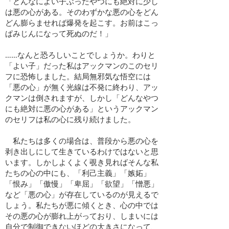
「どんなによい子ぶったやつにも絶対に少し
は悪の心がある。そのわずかな悪の心をどん
どん膨らませれば爆発を起こす。お前はこっ
ぱみじんになって死ぬのだ！」
……なんと恐ろしいことでしょうか。わりと
「よい子」だった私はアックマンのこのセリ
フに恐怖しました。結局無邪気な悟空には
「悪の心」が無く光線は不発に終わり、アッ
クマンは倒されますが、しかし「どんなやつ
にも絶対に悪の心がある」というアックマン
のセリフは私の心に残り続けました。
私たちは多くの場合は、普段から悪の心を
剥き出しにして生きているわけではないと思
います。しかしよくよく覗き見ればそんな私
たちの心の中にも、「利己主義」「嫉妬」
「恨み」「傲慢」「卑屈」「欲望」「憎悪」
など「悪の心」が存在しているのが見えるで
しょう。私たちが悪に傾くとき、心の中では
その悪の心が膨れ上がっており、しまいには
自分で制御できないほどの大きさになって、