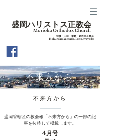
盛岡ハリストス正教会
Morioka Orthodox Church
​北鹿・山田・遠野・岩谷堂正教会
Hokuroku,Yamada,Tono,Iwayado
​不来方から
​不来方から
盛岡管轄区の教会報「不来方から」の一部の記
事を抜粋して掲載します。
4月号