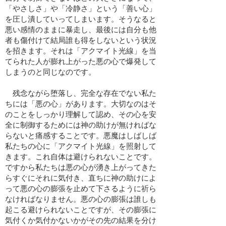
「やさしさ」や「冷静さ」という「善い心」
を圧し潰していってしまいます。そうなると
悪い感情のままに暴走し、最後には自分も他
者も傷付けて結局誰も得をしないという状況
を招きます。それは「アクマイト光線」を当
てられた人が膨れ上がった悪の心で爆発して
しまうのと同じなのです。
残念ながら堕落し、完全な存在でない私た
ちには「悪の心」があります。大切なのはそ
のことをしっかり理解して認め、その心を安
全に制御するためには神の助けが無ければな
らないと痛感することです。悪魔はしばしば
私たちの心に「アクマイト光線」を照射して
きます。これ自体は避けられないことです。
ですから私たちは悪の心が湧き上がってきた
らすぐにそれに気付き、直ちに神の助けによ
って悪の心の膨張を止めて下さるように祈ら
なければなりません。悪の心の膨張は誰しも
起こる避けられないことですが、その膨張に
気付くか気付かないかがその先の結果を分け