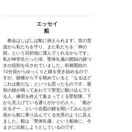
エッセイ
​船
教会はしばしば船に例えられます。世の荒
波から私たちを守り、また私たちを「神の
国」という目的地に運んでくれるからです。
私が神学生だった頃、聖体礼儀の開始の鐘つ
きの役割を任されていました。祈祷開始の
10分前からゆっくりと鐘を突き始めるので
すが、鐘楼から下を眺めていると「なるほど
これは船だな」といつも思ったものです。最
初の鐘が鳴ってあわてて聖堂に駆け込んでく
る人、練習を終えて集まってくる聖歌隊、下
から見上げている通りがかりの人々。「船が
出るぞー」という合図の鐘を聞いてみんなが
港から船に乗り込んでくる光景のように見え
ました。船は「聖体礼儀」という船旅に、今
まさに出航しようとしているのです。