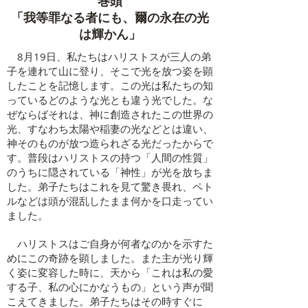
​巻頭
「我等罪なる者にも、爾の永在の光
は輝かん」
8月19日、私たちはハリストスが三人の弟
子を連れて山に登り、そこで光を放つ姿を顕
したことを記憶します。この光は私たちの知
っているどのような光とも違う光でした。な
ぜならばそれは、神に創造されたこの世界の
光、すなわち太陽や稲妻の光などとは違い、
神そのものが放つ造られざる光だったからで
す。普段はハリストスの持つ「人間の性質」
のうちに隠されている「神性」が光を放ちま
した。弟子たちはこれを見て驚き畏れ、ペト
ルなどは頭が混乱したまま何かを口走ってい
ました。
ハリストスはご自身が何者なのかを示すた
めにこの奇跡を顕しました。また主が光り輝
く姿に変容した時に、天から「これは私の愛
する子、私の心にかなうもの」という声が聞
こえてきました。弟子たちはその時すぐに