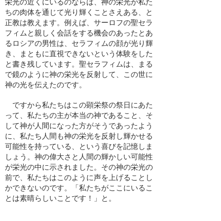
栄光の近くにいるのならば、神の栄光が私た
ちの肉体を通じて光り輝くことさえある、と
正教は教えます。例えば、サーロフの聖セラ
フィムと親しく会話をする機会のあったとあ
るロシアの男性は、セラフィムの顔が光り輝
き、まともに直視できないという体験をした
と書き残しています。聖セラフィムは、まる
で鏡のように神の栄光を反射して、この世に
神の光を伝えたのです。
ですから私たちはこの顕栄祭の祭日にあた
って、私たちの主が本当の神であること、そ
して神が人間になった方がそうであったよう
に、私たち人間も神の栄光を反射し輝かせる
可能性を持っている、という喜びを記憶しま
しょう。神の偉大さと人間の輝かしい可能性
が栄光の中に示されました。その神の栄光の
前で、私たちはこのように声を上げることし
かできないのです。「私たちがここにいるこ
とは素晴らしいことです！」と。