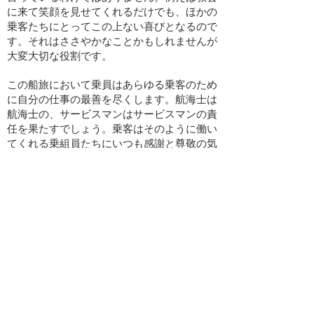
に来て笑顔を見せてくれるだけでも、ほかの
乗客たちにとってこの上ない喜びとなるので
す。それはささやかなことかもしれませんが
大変大切な役割です。
この船旅において乗員はあらゆる乗客のため
に自分の仕事の最善を尽くします。航海士は
航海士の、サービスマンはサービスマンの責
任を果たすでしょう。乗客はそのように働い
てくれる乗組員たちにいつも感謝と尊敬の気
持ちを持つことでしょう。彼らに支えられ
て、この船旅は安全で楽しいものとなるから
です。私たちはサービスを享受する乗客でも
あり、サービスを与える乗員でもあり、それ
がこの「船」の醍醐味なのかもしれません
ね。
それでは皆さん、良い旅を！
​バックナンバー
​2020年7月号
​2020年6月号