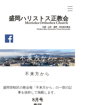
盛岡ハリストス正教会
Morioka Orthodox Church
​北鹿・山田・遠野・岩谷堂正教会
Hokuroku,Yamada,Tono,Iwayado
​不来方から
​不来方から
盛岡管轄区の教会報「不来方から」の一部の記
事を抜粋して掲載します。
8月号