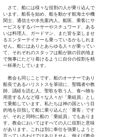
さて、船には様々な役割の人が乗り込んで
います。船長を始め、船を動かす航海士や機
関士、通信士や水先案内人。船医、乗客にサ
ービスをするパーサーやスチュワード、ある
いは料理人、ガードマン、また皆を楽しませ
るエンターテイナーも乗っているかもしれま
せん。船にはありとあらゆる人々が乗ってい
て、それぞれのスタッフは船が旅の目的地ま
で無事にたどり着けるように自分の役割を精
一杯果たしています。
教会も同じことです。船のオーナーであり
船長であるハリストスを筆頭に、聖職者や教
師、誦経を読む人、聖歌を歌う人、食べ物を
用意する人など様々な人々が「乗組員」とし
て乗船しています。私たちは神の国という目
的地を目指して船に乗り込んだ「乗客」です
が、それと同時に船の「乗組員」でもありま
す。教会においてはすべての人に役割と意味
があります。これは別に奉仕を強要しようと
言っているわけではありません。例えば教会