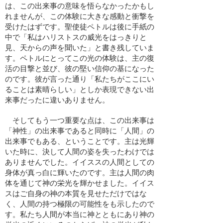
は、この出来事の意味を悟らなかったかもし
れませんが、この体験に大きな感動と衝撃を
受けたはずです。聖使徒ペトルは後に手紙の
中で「私はハリストスの威光をはっきりと
見、天からの声を聞いた」と書き残していま
す。ペトルにとってこの光の体験は、主の復
活の目撃と並び、彼の堅い信仰の基になった
のです。彼が言った通り「私たちがここにい
ることは素晴らしい」としか表現できない出
来事だったに違いありません。
そしてもう一つ重要な点は、この出来事は
「神性」の出来事であると同時に「人間」の
出来事でもある、ということです。主は光輝
いた時に、決して人間の姿を失ったわけでは
ありませんでした。イイススの人間としての
身体が真っ白に輝いたのです。主は人間の肉
体を通じて神の栄光を輝かせました。イイス
スはご自身の神の本質を見せただけではな
く、人間の持つ極限の可能性をも示したので
す。私たち人間が本当に神とともにあり神の