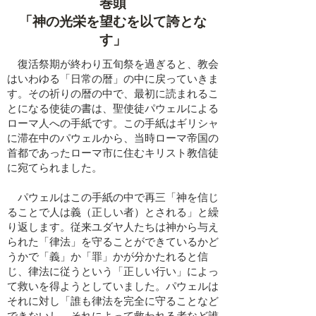
​巻頭
「神の光栄を望むを以て誇とな
す」
復活祭期が終わり五旬祭を過ぎると、教会
はいわゆる「日常の暦」の中に戻っていきま
す。その祈りの暦の中で、最初に読まれるこ
とになる使徒の書は、聖使徒パウェルによる
ローマ人への手紙です。この手紙はギリシャ
に滞在中のパウェルから、当時ローマ帝国の
首都であったローマ市に住むキリスト教信徒
に宛てられました。
パウェルはこの手紙の中で再三「神を信じ
ることで人は義（正しい者）とされる」と繰
り返します。従来ユダヤ人たちは神から与え
られた「律法」を守ることができているかど
うかで「義」か「罪」かが分かたれると信
じ、律法に従うという「正しい行い」によっ
て救いを得ようとしていました。パウェルは
それに対し「誰も律法を完全に守ることなど
できないし、それによって救われる者など誰