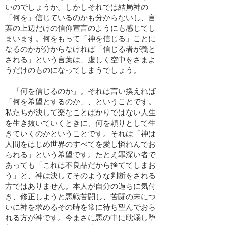
いのでしょうか。しかしそれでは結局神の
「何を」信じているのかも分からないし、言
葉の上辺だけの信仰宣言のようにも感じてし
まいます。何をもって「神を信じる」ことに
なるのかが分からなければ「信じる者が義と
される」という言葉は、虚しく空中をさまよ
うだけのものになってしまうでしょう。
「何を信じるのか」。それは言い換えれば
「何を希望とするのか」、ということです。
私たちが決して楽なことばかりではない人生
を生き抜いていくときに、何を頼りとして生
きていくのかということです。それは「神は
人間をはじめ世界のすべてを愛し憐れんでお
られる」という希望です。たとえ罪深い者で
あっても「これは不良品だから捨ててしまお
う」と、神は決してそのような判断をされる
方ではありません。本人が自分の過ちに気付
き、修正しようと悪戦苦闘し、苦闘の末につ
いに神を求めるその時を常に待ち望んでおら
れる方が神です。今まさに悪の中に耽溺し堕