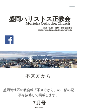
盛岡ハリストス正教会
Morioka Orthodox Church
​北鹿・山田・遠野・岩谷堂正教会
Hokuroku,Yamada,Tono,Iwayado
​不来方から
​不来方から
盛岡管轄区の教会報「不来方から」の一部の記
事を抜粋して掲載します。
７月号