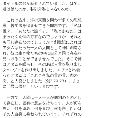
タイトルの歌が紹介されていました。はて、
君は僕なのか、私以外私じゃないのか。
これは古来、洋の東西を問わず多くの思想
家、哲学者を悩ませてきた問題です。「私は
誰？」「あなたは誰？」。「私とあなた」は
まったく別個の存在なのでしょうか、それと
も同じ存在なのでしょうか？創世記によれば
アダムはたった一人の人間として神に創造さ
れ、彼は生き物たちの中に自分と同じ存在を
見つけることができませんでした。そこで神
はアダムを眠らせ、そのあばら骨を取り出し
女=エヴァを作り出しました。エヴァと出会
ったアダムは「これこそ私の骨の骨、肉の
肉」と大喜びしました（創2:20-23）。まさ
に「君は僕だ」という喜びです。
一方で、人間は一人一人が個別のものとし
て存在し、固有の意志を持ちます。人が何を
思い、何を望み、何を喜び、何を悲しむかは
その人自身に委ねられています。それぞれの