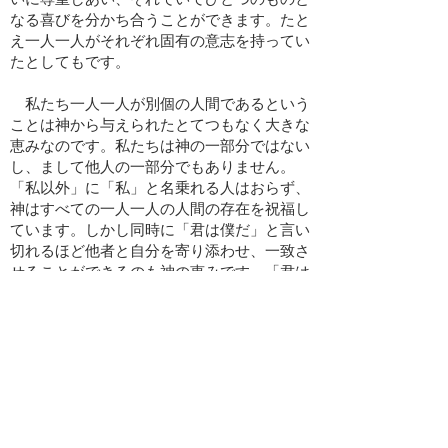
なる喜びを分かち合うことができます。たと
え一人一人がそれぞれ固有の意志を持ってい
たとしてもです。
私たち一人一人が別個の人間であるという
ことは神から与えられたとてつもなく大きな
恵みなのです。私たちは神の一部分ではない
し、まして他人の一部分でもありません。
「私以外」に「私」と名乗れる人はおらず、
神はすべての一人一人の人間の存在を祝福し
ています。しかし同時に「君は僕だ」と言い
切れるほど他者と自分を寄り添わせ、一致さ
せることができるのも神の恵みです。「君は
僕」「私以外私じゃない」どちらも尊い神か
らの賜物なのです。
​バックナンバー
2022年6月号
​2022年5月号