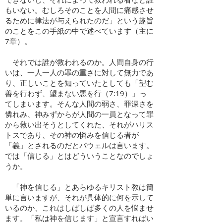
もいない。むしろそのことを人間に痛感させ
るために律法が与えられたのだ」という趣旨
のことをこの手紙の中で述べています（主に
7章）。
それでは誰が救われるのか。人間自身の行
いは、一人一人の罪の重さに対して無力であ
り、正しいことを知っていたとしても「望む
善を行わず、望まない悪を行（7:19）」っ
てしまいます。そんな人間の弱さ、罪深さを
憐れみ、神みずからが人間の一員となって罪
から救い出そうとしてくれた、それがハリス
トスであり、その神の憐みを信じる者が
「義」とされるのだとパウェルは言います。
では「信じる」とはどういうことなのでしょ
うか。
「神を信じる」とあらゆるキリスト教は簡
単に言いますが、それが具体的に何を示して
いるのか、これはしばしば多くの人を悩ませ
ます。「私は神を信じます」と宣言すればい