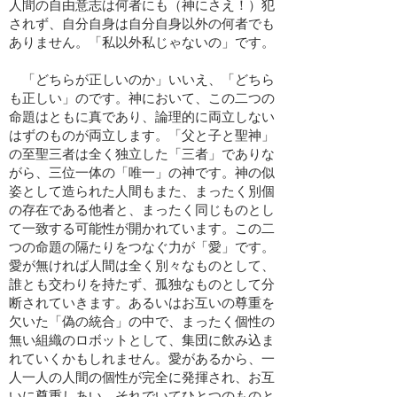
人間の自由意志は何者にも（神にさえ！）犯
されず、自分自身は自分自身以外の何者でも
ありません。「私以外私じゃないの」です。
「どちらが正しいのか」いいえ、「どちら
も正しい」のです。神において、この二つの
命題はともに真であり、論理的に両立しない
はずのものが両立します。「父と子と聖神」
の至聖三者は全く独立した「三者」でありな
がら、三位一体の「唯一」の神です。神の似
姿として造られた人間もまた、まったく別個
の存在である他者と、まったく同じものとし
て一致する可能性が開かれています。この二
つの命題の隔たりをつなぐ力が「愛」です。
愛が無ければ人間は全く別々なものとして、
誰とも交わりを持たず、孤独なものとして分
断されていきます。あるいはお互いの尊重を
欠いた「偽の統合」の中で、まったく個性の
無い組織のロボットとして、集団に飲み込ま
れていくかもしれません。愛があるから、一
人一人の人間の個性が完全に発揮され、お互
いに尊重しあい、それでいてひとつのものと