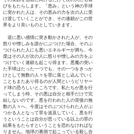
びをもたらします。「恵み」という神の手球
に突かれた人は、その恵みの力を次の人に受
け渡していくことができ、その連鎖がこの世
界をより良いものとしていきます。
逆に悪い感情に突き動かされた人が、その
怒りや憎しみを誰かにぶつけた場合、そのぶ
つけられた人にも悪いエネルギーが満ち、今
度はその人が次の人に怒りや憎しみの力をぶ
つけていく連鎖も起こり得ます。悪魔の突い
た手球はたった一つでも、その一つをきっか
けとして無数の人々を罪に落とし込んでいく
こともまたあり得るのが人間というビリヤー
ド球の恐ろしいところです。私たちが悪を行
ってしまう時、その悪は自分と相手だけで完
結しないのです。悪を行われた人の背後の無
数の人々へ、今度はそのぶつけられた人がぶ
つかる人となって罪を波及していく。悪を行
うということは自分が思っている以上の罪の
結果をもたらすということを恐れなければな
りません。地球の裏側で起こっている殺し合