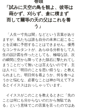
​巻頭
「試みに天空の鳥を観よ、彼等は
蒔かず、刈らず、倉に積まず
而して爾等の天の父はこれを養
う」
「人生一寸先は闇」などという言葉があり
ますが、私たちは誰も自分の未来に起こるこ
とを正確に予想することはできません。優秀
なコンサルタントが、あらゆる分析をして人
生の設計図を作ったとしても、極端な話、次
の瞬間に空から降ってきた隕石に撃たれてし
まうことだって無いとは言えないのです。主
は人々に「明日のことを思い煩うな」と教え
られました。明日何を着ようか、何を食べよ
うかと悩むな、必要なことは神が与えて下さ
るとイイススはおっしゃっています。
イイススがこのことを教えるときに「先の
ことは何にも分からないのだから無駄であ
る」という意味でこの言葉を言ったのではあ