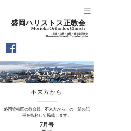
盛岡ハリストス正教会
Morioka Orthodox Church
​北鹿・山田・遠野・岩谷堂正教会
Hokuroku,Yamada,Tono,Iwayado
​不来方から
​不来方から
盛岡管轄区の教会報「不来方から」の一部の記
事を抜粋して掲載します。
7月号