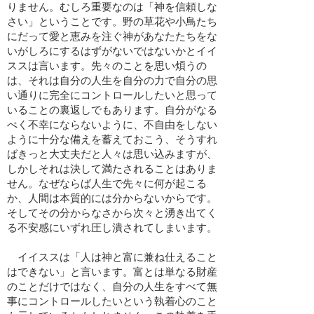
りません。むしろ重要なのは「神を信頼しな
さい」ということです。野の草花や小鳥たち
にだって愛と恵みを注ぐ神があなたたちをな
いがしろにするはずがないではないかとイイ
ススは言います。先々のことを思い煩うの
は、それは自分の人生を自分の力で自分の思
い通りに完全にコントロールしたいと思って
いることの裏返しでもあります。自分がなる
べく不幸にならないように、不自由をしない
ように十分な備えを蓄えておこう、そうすれ
ばきっと大丈夫だと人々は思い込みますが、
しかしそれは決して満たされることはありま
せん。なぜならば人生で先々に何が起こる
か、人間は本質的には分からないからです。
そしてその分からなさから次々と湧き出てく
る不安感にいずれ圧し潰されてしまいます。
イイススは「人は神と富に兼ね仕えること
はできない」と言います。富とは単なる財産
のことだけではなく、自分の人生をすべて無
事にコントロールしたいという執着心のこと