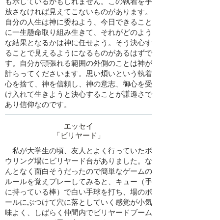
も示しているかもしれません。この執着を手
放さなければ見えてこないものがあります。
自分の人生は神に委ねよう、今日できること
に一生懸命取り組み生きて、それがどのよう
な結果となるかは神に任せよう。そう決心す
ることで見えるようになるものがあるはずで
す。自分が頑張れる範囲の外側のことは神が
計らってくださいます。思い煩いという執着
心を捨て、神を信頼し、神の意志、御心を受
け入れて生きようと決心することが謙遜さで
あり信仰なのです。
​エッセイ
​「ビリヤード」
私が大学生の頃、友人とよく行っていたボ
ウリング場にビリヤード台がありました。な
んとなく面白そうだったので簡単なゲームの
ルールを覚えプレーしてみると、キュー（手
に持っている棒）で白い手球を打ち、場のボ
ールにぶつけて穴に落としていく感覚が小気
味よく、しばらく仲間内でビリヤードブーム