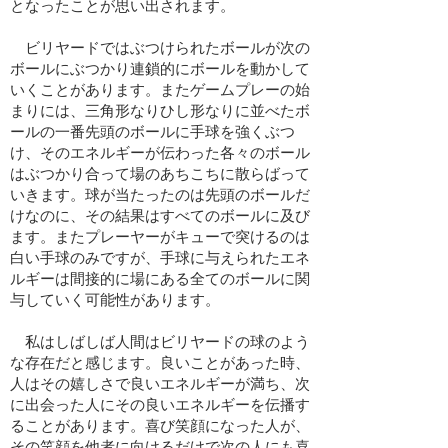
となったことが思い出されます。
ビリヤードではぶつけられたボールが次の
ボールにぶつかり連鎖的にボールを動かして
いくことがあります。またゲームプレーの始
まりには、三角形なりひし形なりに並べたボ
ールの一番先頭のボールに手球を強くぶつ
け、そのエネルギーが伝わった各々のボール
はぶつかり合って場のあちこちに散らばって
いきます。球が当たったのは先頭のボールだ
けなのに、その結果はすべてのボールに及び
ます。またプレーヤーがキューで突けるのは
白い手球のみですが、手球に与えられたエネ
ルギーは間接的に場にある全てのボールに関
与していく可能性があります。
私はしばしば人間はビリヤードの球のよう
な存在だと感じます。良いことがあった時、
人はその嬉しさで良いエネルギーが満ち、次
に出会った人にその良いエネルギーを伝播す
ることがあります。喜び笑顔になった人が、
その笑顔を他者に向けるだけで次の人にも喜