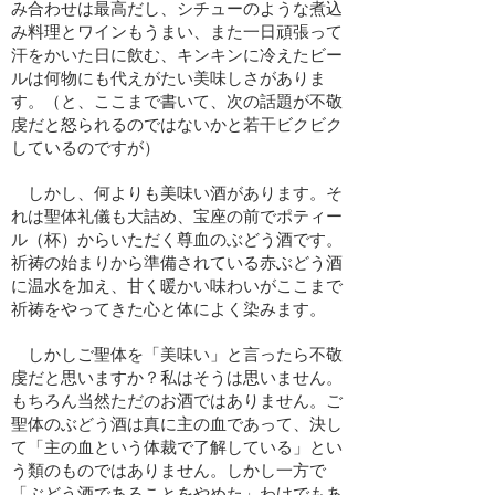
み合わせは最高だし、シチューのような煮込
み料理とワインもうまい、また一日頑張って
汗をかいた日に飲む、キンキンに冷えたビー
ルは何物にも代えがたい美味しさがありま
す。（と、ここまで書いて、次の話題が不敬
虔だと怒られるのではないかと若干ビクビク
しているのですが）
しかし、何よりも美味い酒があります。そ
れは聖体礼儀も大詰め、宝座の前でポティー
ル（杯）からいただく尊血のぶどう酒です。
祈祷の始まりから準備されている赤ぶどう酒
に温水を加え、甘く暖かい味わいがここまで
祈祷をやってきた心と体によく染みます。
しかしご聖体を「美味い」と言ったら不敬
虔だと思いますか？私はそうは思いません。
もちろん当然ただのお酒ではありません。ご
聖体のぶどう酒は真に主の血であって、決し
て「主の血という体裁で了解している」とい
う類のものではありません。しかし一方で
「ぶどう酒であることをやめた」わけでもあ