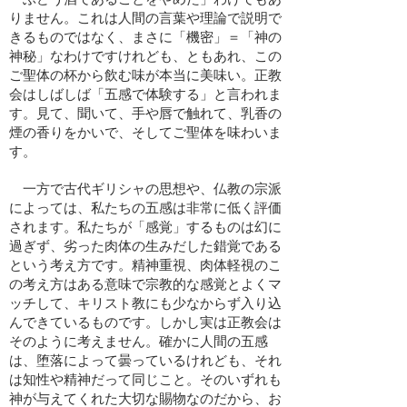
りません。これは人間の言葉や理論で説明で
きるものではなく、まさに「機密」＝「神の
神秘」なわけですけれども、ともあれ、この
ご聖体の杯から飲む味が本当に美味い。正教
会はしばしば「五感で体験する」と言われま
す。見て、聞いて、手や唇で触れて、乳香の
煙の香りをかいで、そしてご聖体を味わいま
す。
一方で古代ギリシャの思想や、仏教の宗派
によっては、私たちの五感は非常に低く評価
されます。私たちが「感覚」するものは幻に
過ぎず、劣った肉体の生みだした錯覚である
という考え方です。精神重視、肉体軽視のこ
の考え方はある意味で宗教的な感覚とよくマ
ッチして、キリスト教にも少なからず入り込
んできているものです。しかし実は正教会は
そのように考えません。確かに人間の五感
は、堕落によって曇っているけれども、それ
は知性や精神だって同じこと。そのいずれも
神が与えてくれた大切な賜物なのだから、お