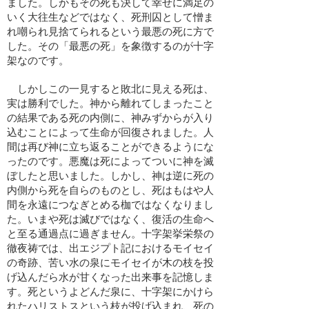
ました。しかもその死も決して幸せに満足の
いく大往生などではなく、死刑囚として憎ま
れ嘲られ見捨てられるという最悪の死に方で
した。その「最悪の死」を象徴するのが十字
架なのです。
しかしこの一見すると敗北に見える死は、
実は勝利でした。神から離れてしまったこと
の結果である死の内側に、神みずからが入り
込むことによって生命が回復されました。人
間は再び神に立ち返ることができるようにな
ったのです。悪魔は死によってついに神を滅
ぼしたと思いました。しかし、神は逆に死の
内側から死を自らのものとし、死はもはや人
間を永遠につなぎとめる枷ではなくなりまし
た。いまや死は滅びではなく、復活の生命へ
と至る通過点に過ぎません。十字架挙栄祭の
徹夜祷では、出エジプト記におけるモイセイ
の奇跡、苦い水の泉にモイセイが木の枝を投
げ込んだら水が甘くなった出来事を記憶しま
す。死というよどんだ泉に、十字架にかけら
れたハリストスという枝が投げ込まれ、死の