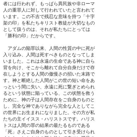
者には行われず、もっぱら異民族や非ローマ
人の重罪人に対して行われていたと言われて
います。この不吉で残忍な意味を持つ「十字
架の印」を私たちキリスト教徒が大切なもの
として扱うのは、それが私たちにとっては
「勝利の印」だからです。
アダムの陥罪以来、人間の性質の中に死が
入り込み、人間は死すべきものとなってしま
いました。これは永遠の生命である神に自ら
背を向け、そこから離れて自分自身だけで存
在しようとする人間の傲慢さの招いた末路で
す。神と断絶した人間がこの世の短い命をあ
っという間に失い、永遠に死に繋ぎとめられ
るという状態に陥っている、この状態を救う
ために、神の子は人間存在をご自身のものと
し、完全な神でありながら完全な人としてこ
の世界にお生まれになりました。その方が私
たちの主イイスス・ハリストスです。ハリス
トスは人間の罪の結果の最たるものである
「死」さえご自身のものとして引き受けられ