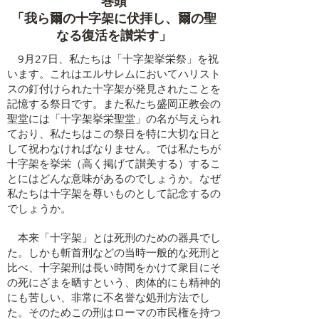
​巻頭
「我ら爾の十字架に伏拝し、爾の聖
なる復活を讃栄す」
9月27日、私たちは「十字架挙栄祭」を祝
います。これはエルサレムにおいてハリスト
スの釘付けられた十字架が発見されたことを
記憶する祭日です。また私たち盛岡正教会の
聖堂には「十字架挙栄聖堂」の名が与えられ
ており、私たちはこの祭日を特に大切な日と
して祝わなければなりません。では私たちが
十字架を挙栄（高く掲げて讃美する）するこ
とにはどんな意味があるのでしょうか。なぜ
私たちは十字架を尊いものとして記念するの
でしょうか。
本来「十字架」とは死刑のための器具でし
た。しかも斬首刑などの当時一般的な死刑と
比べ、十字架刑は長い時間をかけて衆目にそ
の死にざまを晒すという、肉体的にも精神的
にも苦しい、非常に不名誉な処刑方法でし
た。そのためこの刑はローマの市民権を持つ