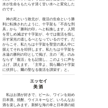
水が生命をもたらす清く甘い水へと変化した
のです。
神の死という敗北が、復活の生命という勝
利に転換されたように、十字架も「不吉な刑
具」から「勝利の印」へと転換します。人間
を苦しめ滅ぼす十字架が、今では復活を指し
示す栄光の道しるべとなっているのです。だ
からこそ、私たちは十字架を聖堂の真ん中に
据えてそれを叩拝します。私たちは十字架を
永遠の勝利の印として掲げ、主の「死」のみ
ならず「復活」をも記憶し、このように声を
上げ、讃えます。「主宰よ、我ら爾の十字架
に伏拝し、爾の聖なる復活を讃栄す」と。
エッセイ
​美酒
私はお酒が好きで、ビール、ワインを始め
日本酒、焼酎、ウイスキーなど、いろんなお
酒を楽しみます。新鮮な海の幸と日本酒の組