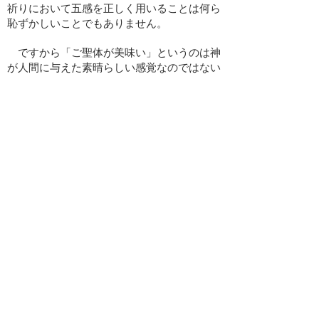
祈りにおいて五感を正しく用いることは何ら
恥ずかしいことでもありません。
ですから「ご聖体が美味い」というのは神
が人間に与えた素晴らしい感覚なのではない
か、と思うのです。ご聖体だけでなく、聖水
式で飲む聖水も（元はただの水道水なの
に）、祭日のリティヤで食べるぶどう酒浸し
のパンも、そして成聖した果物もみな美味し
い。これは神が「モノ」の持つ本来の輝きや
良さを回復し、味わう私たちの感覚もまた機
密的に回復されているからなのではないでし
ょうか。私たちは最高の美味を味わうために
教会に集っているのかもしれませんね。（余
談ですが、ご聖体に使っているワイン、私に
は普通に飲むと「甘っ！甘すぎる。」となる
ので、あそこで飲むと際立って美味しいとい
うことには本当に奇跡的なものを感じます）
​バックナンバー
​2020年8月号