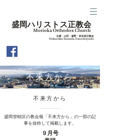
盛岡ハリストス正教会
Morioka Orthodox Church
​北鹿・山田・遠野・岩谷堂正教会
Hokuroku,Yamada,Tono,Iwayado
​不来方から
​不来方から
盛岡管轄区の教会報「不来方から」の一部の記
事を抜粋して掲載します。
９月号